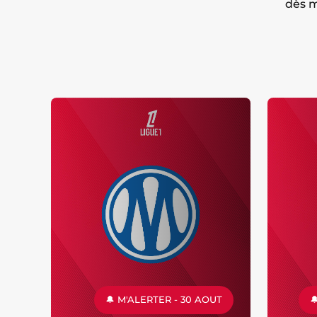
dès m
🔔 M'ALERTER - 30 AOUT
