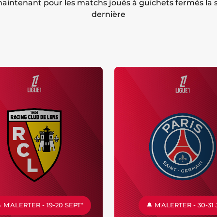
aintenant pour les matchs joués à guichets fermés la 
dernière
 M'ALERTER - 19-20 SEPT*
🔔 M'ALERTER - 30-31