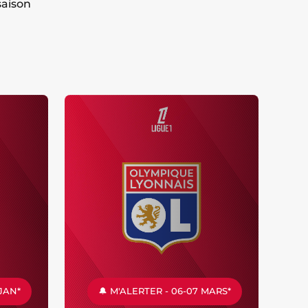
saison
 JAN*
🔔 M'ALERTER - 06-07 MARS*