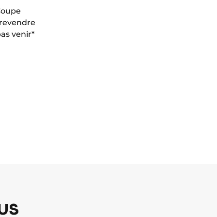
 Coupe
e revendre
as venir*
US