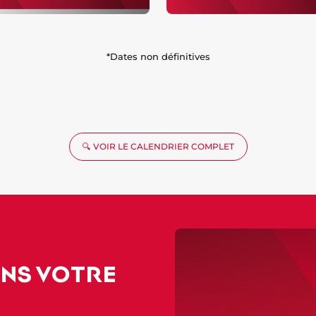
*Dates non définitives
🔍 VOIR LE CALENDRIER COMPLET
ANS VOTRE