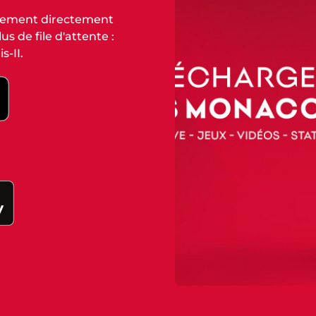
nnement directement
s de file d'attente :
s-II.