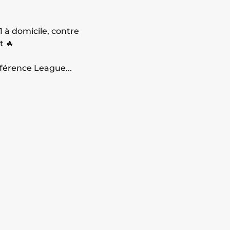
1 à domicile, contre
t 🔥
nférence League...